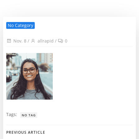
No Category
Nov. 8
/
allrapid
/
0
Tags:
NO TAG
Post
PREVIOUS ARTICLE