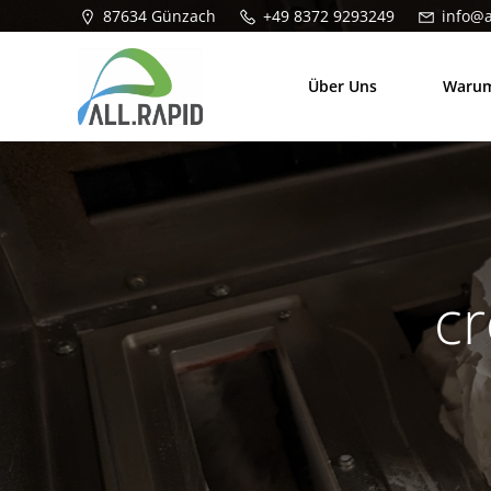
Zum
87634 Günzach
+49 8372 9293249
info@a
Inhalt
springen
Über Uns
Warum
c