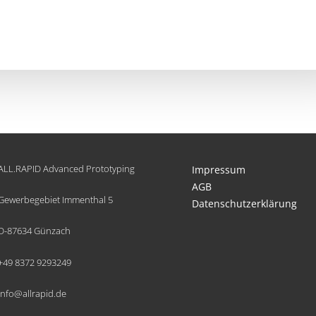
ALL.RAPID Advanced Prototyping
Impressum
AGB
Gewerbegebiet Immenthal 5
Datenschutzerklärung
D-87634 Günzach
+49 8372 9293249
info@allrapid.de