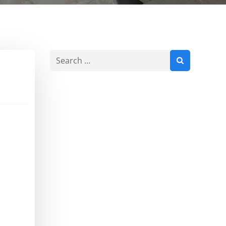
Search
for: