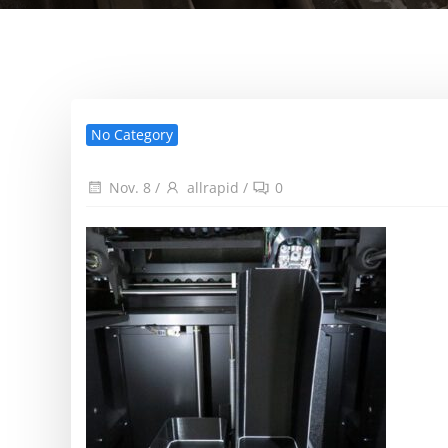
No Category
Nov. 8
/
allrapid
/
0