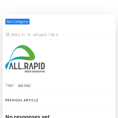
No Category
März 9
/
allrapid
/
0
Tags:
NO TAG
Post
PREVIOUS ARTICLE
navigation
No responses yet