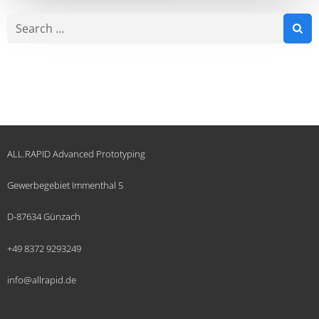
Search
for:
ALL.RAPID Advanced Prototyping
Gewerbegebiet Immenthal 5
D-87634 Günzach
+49 8372 9293249
info@allrapid.de