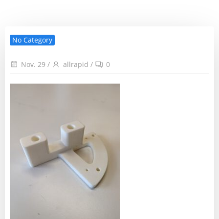
No Category
Nov. 29
/
allrapid
/
0