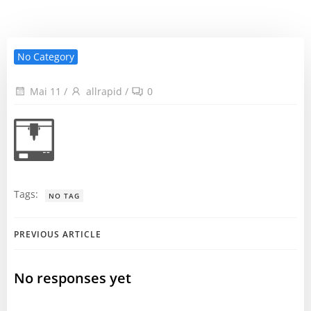
No Category
Mai 11
/
allrapid
/
0
Tags:
NO TAG
Post
PREVIOUS ARTICLE
navigation
No responses yet