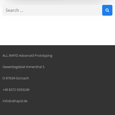
Search
for:
ALL.RAPID Advanced Prototyping
Gewerbegebiet Immenthal 5
D-87634 Günzach
+49 8372 9293249
info@allrapid.de