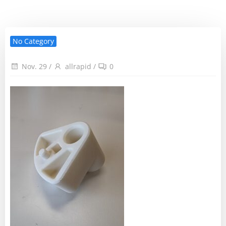
No Category
Nov. 29
/
allrapid
/
0