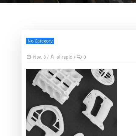
No Category
Nov. 8
/
allrapid
/
0