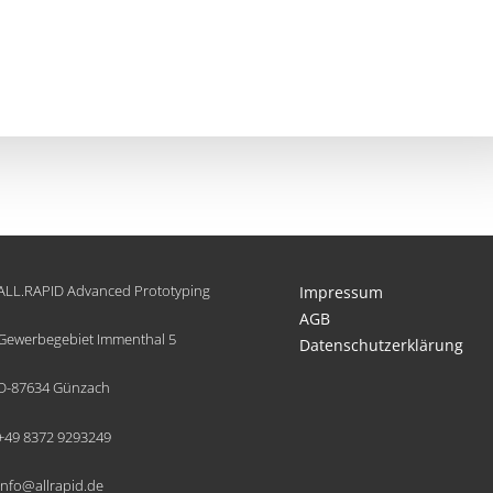
ALL.RAPID Advanced Prototyping
Impressum
AGB
Gewerbegebiet Immenthal 5
Datenschutzerklärung
D-87634 Günzach
+49 8372 9293249
info@allrapid.de