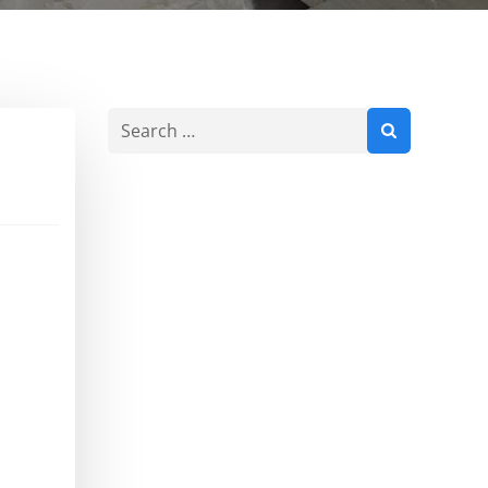
Search
for: