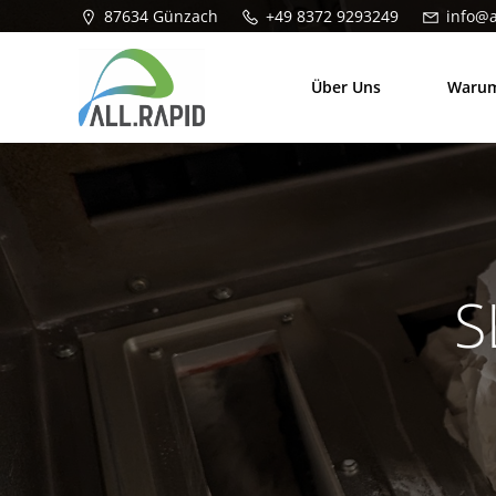
Zum
87634 Günzach
+49 8372 9293249
info@a
Inhalt
springen
Über Uns
Warum
S